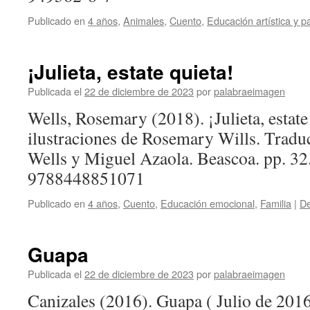
Publicado en
4 años
,
Animales
,
Cuento
,
Educación artística y p
¡Julieta, estate quieta!
Publicada el
22 de diciembre de 2023
por
palabraeimagen
Wells, Rosemary (2018). ¡Julieta, estate
ilustraciones de Rosemary Wills. Trad
Wells y Miguel Azaola. Beascoa. pp. 3
9788448851071
Publicado en
4 años
,
Cuento
,
Educación emocional
,
Familia
|
De
Guapa
Publicada el
22 de diciembre de 2023
por
palabraeimagen
Canizales (2016). Guapa ( Julio de 2016