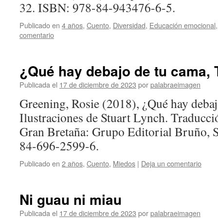
32. ISBN: 978-84-943476-6-5.
Publicado en
4 años
,
Cuento
,
Diversidad
,
Educación emocional
comentario
¿Qué hay debajo de tu cama, 
Publicada el
17 de diciembre de 2023
por
palabraeimagen
Greening, Rosie (2018), ¿Qué hay debaj
Ilustraciones de Stuart Lynch. Traducci
Gran Bretaña: Grupo Editorial Bruño, 
84-696-2599-6.
Publicado en
2 años
,
Cuento
,
Miedos
|
Deja un comentario
Ni guau ni miau
Publicada el
17 de diciembre de 2023
por
palabraeimagen