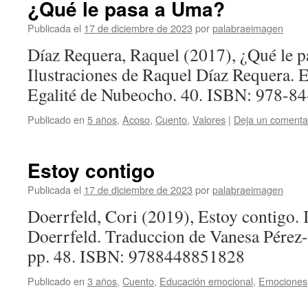
¿Qué le pasa a Uma?
Publicada el
17 de diciembre de 2023
por
palabraeimagen
Díaz Requera, Raquel (2017), ¿Qué le p
Ilustraciones de Raquel Díaz Requera. 
Egalité de Nubeocho. 40. ISBN: 978-8
Publicado en
5 años
,
Acoso
,
Cuento
,
Valores
|
Deja un comenta
Estoy contigo
Publicada el
17 de diciembre de 2023
por
palabraeimagen
Doerrfeld, Cori (2019), Estoy contigo. 
Doerrfeld. Traduccion de Vanesa Pérez-
pp. 48. ISBN: 9788448851828
Publicado en
3 años
,
Cuento
,
Educación emocional
,
Emociones