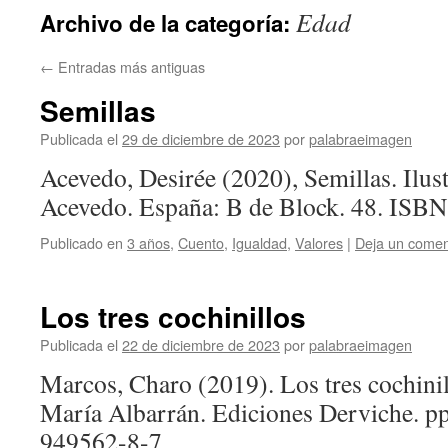
Edad
Archivo de la categoría:
←
Entradas más antiguas
Semillas
Publicada el
29 de diciembre de 2023
por
palabraeimagen
Acevedo, Desirée (2020), Semillas. Ilus
Acevedo. España: B de Block. 48. ISB
Publicado en
3 años
,
Cuento
,
Igualdad
,
Valores
|
Deja un comen
Los tres cochinillos
Publicada el
22 de diciembre de 2023
por
palabraeimagen
Marcos, Charo (2019). Los tres cochinil
María Albarrán. Ediciones Derviche. p
949562-8-7