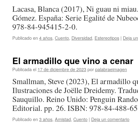
Lacasa, Blanca (2017), Ni guau ni miau.
Gómez. España: Serie Egalité de Nubeo
978-84-945415-2-0.
Publicado en
4 años
,
Cuento
,
Diversidad
,
Estereotipos
|
Deja un
El armadillo que vino a cenar
Publicada el
17 de diciembre de 2023
por
palabraeimagen
Smallman, Steve (2023), El armadillo qu
Ilustraciones de Joëlle Dreidemy. Trad
Sauquillo. Reino Unido: Penguin Ran
Editorial. pp. 26. ISBN: 978-84-488-65
Publicado en
3 años
,
Amistad
,
Cuento
|
Deja un comentario