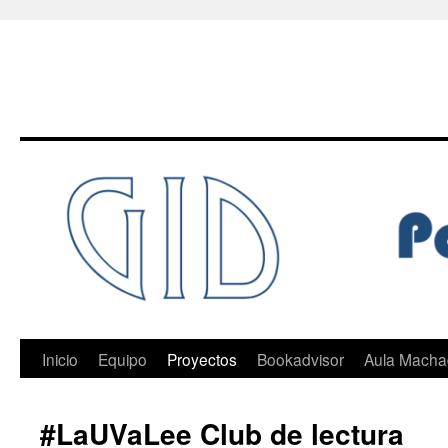
Saltar
al
contenido
Inicio
Equipo
Proyectos
Bookadvisor
Aula Mach
#LaUVaLee Club de lectura