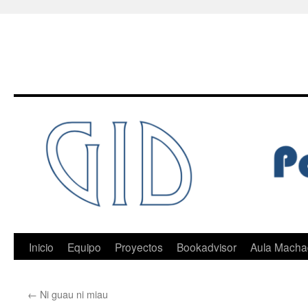
Saltar
al
contenido
Inicio
Equipo
Proyectos
Bookadvisor
Aula Mach
←
Ni guau ni miau