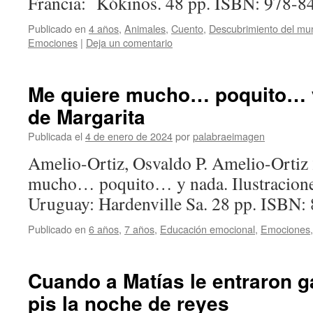
Francia: Kókinos. 48 pp. ISBN: 978-
Publicado en
4 años
,
Animales
,
Cuento
,
Descubrimiento del mu
Emociones
|
Deja un comentario
Me quiere mucho… poquito… y
de Margarita
Publicada el
4 de enero de 2024
por
palabraeimagen
Amelio-Ortiz, Osvaldo P. Amelio-Ortiz
mucho… poquito… y nada. Ilustraciones
Uruguay: Hardenville Sa. 28 pp. ISBN:
Publicado en
6 años
,
7 años
,
Educación emocional
,
Emociones
Cuando a Matías le entraron 
pis la noche de reyes