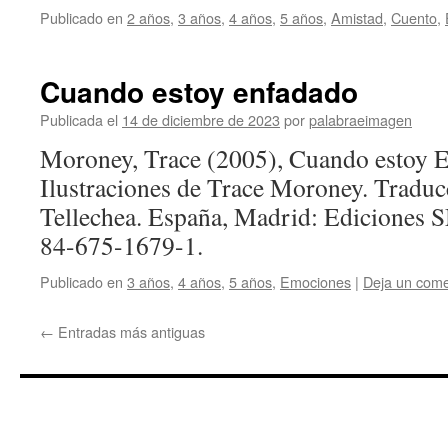
Publicado en
2 años
,
3 años
,
4 años
,
5 años
,
Amistad
,
Cuento
,
Cuando estoy enfadado
Publicada el
14 de diciembre de 2023
por
palabraeimagen
Moroney, Trace (2005), Cuando esto
Ilustraciones de Trace Moroney. Traduc
Tellechea. España, Madrid: Ediciones 
84-675-1679-1.
Publicado en
3 años
,
4 años
,
5 años
,
Emociones
|
Deja un come
←
Entradas más antiguas