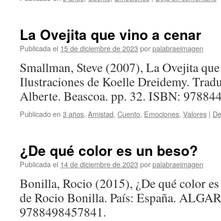
La Ovejita que vino a cenar
Publicada el
15 de diciembre de 2023
por
palabraeimagen
Smallman, Steve (2007), La Ovejita que 
Ilustraciones de Koelle Dreidemy. Trad
Alberte. Beascoa. pp. 32. ISBN: 9788
Publicado en
3 años
,
Amistad
,
Cuento
,
Emociones
,
Valores
|
De
¿De qué color es un beso?
Publicada el
14 de diciembre de 2023
por
palabraeimagen
Bonilla, Rocio (2015), ¿De qué color es
de Rocio Bonilla. País: España. ALGAR
9788498457841.