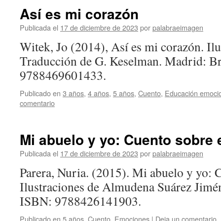
Así es mi corazón
Publicada el
17 de diciembre de 2023
por
palabraeimagen
Witek, Jo (2014), Así es mi corazón. Il
Traducción de G. Keselman. Madrid: B
9788469601433.
Publicado en
3 años
,
4 años
,
5 años
,
Cuento
,
Educación emoci
comentario
Mi abuelo y yo: Cuento sobre 
Publicada el
17 de diciembre de 2023
por
palabraeimagen
Parera, Nuria. (2015). Mi abuelo y yo: 
Ilustraciones de Almudena Suárez Jimén
ISBN: 9788426141903.
Publicado en
5 años
,
Cuento
,
Emociones
|
Deja un comentario