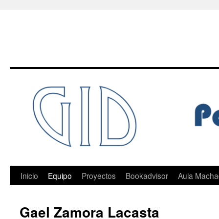
Saltar
al
contenido
Inicio
Equipo
Proyectos
Bookadvisor
Aula Mach
Gael Zamora Lacasta