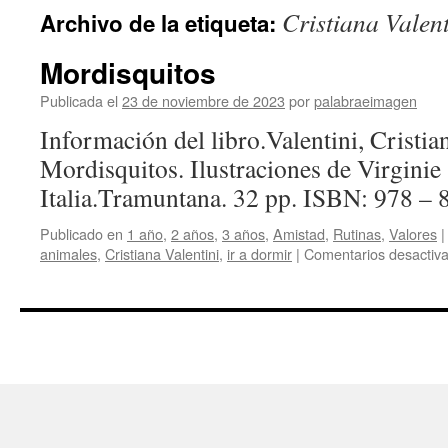
Cristiana Valent
Archivo de la etiqueta:
Mordisquitos
Publicada el
23 de noviembre de 2023
por
palabraeimagen
Información del libro.Valentini, Cristia
Mordisquitos. Ilustraciones de Virgini
Italia.Tramuntana. 32 pp. ISBN: 978 – 
Publicado en
1 año
,
2 años
,
3 años
,
Amistad
,
Rutinas
,
Valores
|
animales
,
Cristiana Valentini
,
ir a dormir
|
Comentarios desactiv