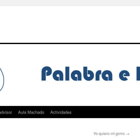
dvisor
Aula Machado
Actividades
Yo quiero mi gorro
→